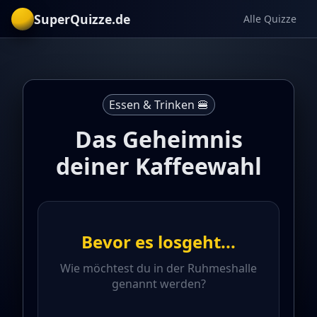
SuperQuizze.de
Alle Quizze
Essen & Trinken 🍔
Das Geheimnis
deiner Kaffeewahl
Bevor es losgeht...
Wie möchtest du in der Ruhmeshalle
genannt werden?