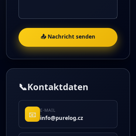
📤 Nachricht senden
📞
Kontaktdaten
E-MAIL
📧
info@purelog.cz